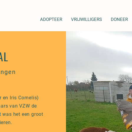
ADOPTEER
VRIJWILLIGERS
DONEER
AL
ingen
en Iris Cornelis)
aars van VZW de
 was het een groot
ieren.