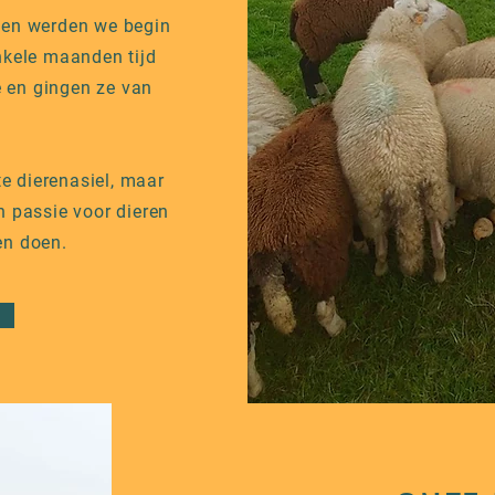
en werden we begin
nkele maanden tijd
e en gingen ze van
e dierenasiel, maar
n passie voor dieren
ven doen.