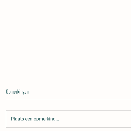
Opmerkingen
De GVR
Beestenboel
Plaats een opmerking...