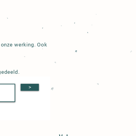
r onze werking. Ook
.
gedeeld.
>